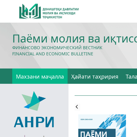
Паёми молия ва иқтис
ФИНАНСОВО ЭКОНОМИЧЕСКИЙ ВЕСТНИК
FINANCIAL AND ECONOMIC BULLETINE
Махзани маҷалла
Ҳайати таҳририя
Тал