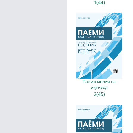
1(44)
Паёми молия ва
иқтисод
2(45)