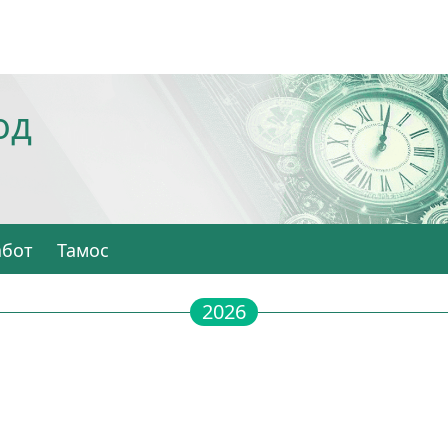
од
абот
Тамос
2026