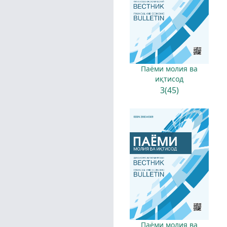
Паёми молия ва
иқтисод
3(45)
Паёми молия ва