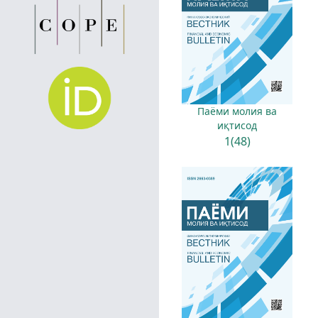
Паёми молия ва
иқтисод
1(48)