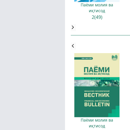
Паёми молия ва
иқтисод
2(49)
Паёми молия ва
иқтисод