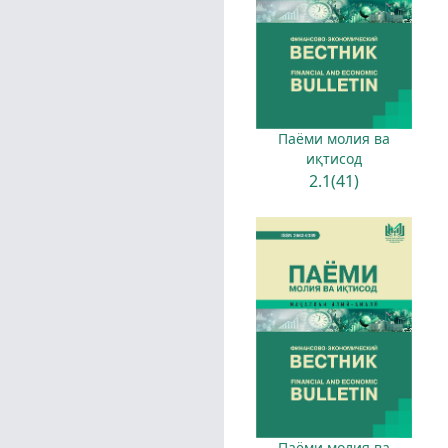
Паёми молия ва
иқтисод
2.1(41)
Паёми молия ва