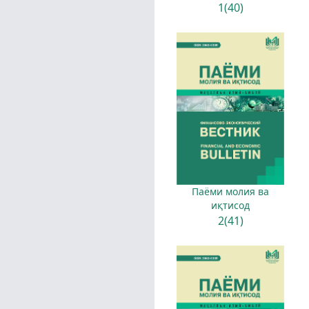
1(40)
Паёми молия ва
иқтисод
2(41)