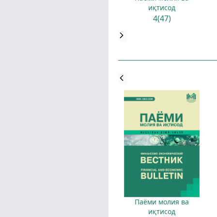
иқтисод
4(47)
Паёми молия ва
иқтисод